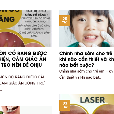
25
Th2
MÒN CỔ RĂNG ĐƯỢC
Chỉnh nha sớm cho trẻ
HIỆN, CẢM GIÁC ĂN
khi nào cần thiết và kh
TRỞ NÊN DỄ CHỊU
nào bắt buộc?
Chỉnh nha sớm cho trẻ em – khi
MÒN CỔ RĂNG ĐƯỢC CẢI
cần thiết và khi nào bắt...
 CẢM GIÁC ĂN UỐNG TRỞ
.
03
Th2