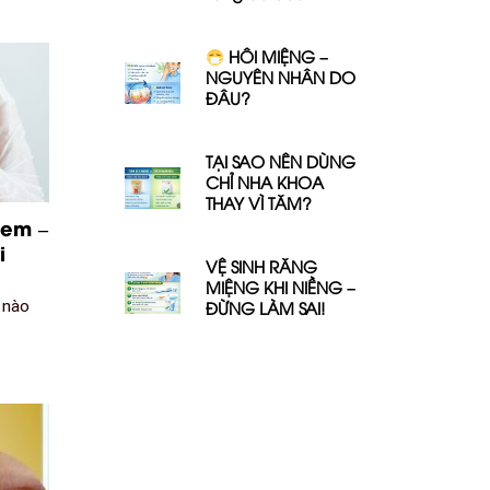
HÔI MIỆNG –
NGUYÊN NHÂN DO
ĐÂU?
TẠI SAO NÊN DÙNG
CHỈ NHA KHOA
THAY VÌ TĂM?
 em –
i
VỆ SINH RĂNG
MIỆNG KHI NIỀNG –
 nào
ĐỪNG LÀM SAI!