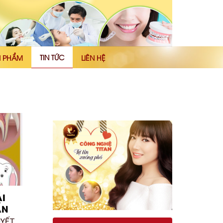
TIN TỨC
N PHẨM
LIÊN HỆ
I
ẨN
UYẾT