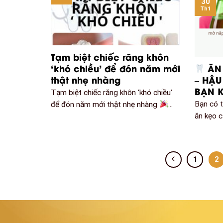
30
Th1
Tạm biệt chiếc răng khôn
‘khó chiều’ để đón năm mới
ĂN
thật nhẹ nhàng
– HẬ
BẠN 
Tạm biệt chiếc răng khôn ‘khó chiều’
Bạn có t
để đón năm mới thật nhẹ nhàng
...
ăn kẹo c
1
2