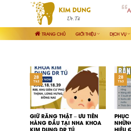
Skip
to
content
TRANG CHỦ
GIỚI THIỆU
DỊCH VỤ
28
28
Th3
Th3
GIỮ RĂNG THẬT – ƯU TIÊN
PHỤC
HÀNG ĐẦU TẠI NHA KHOA
NHỮNG
KIM DUNG DR TÚ
HIỆU 