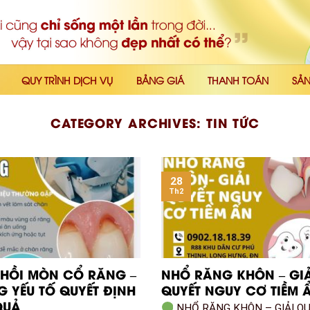
QUY TRÌNH DỊCH VỤ
BẢNG GIÁ
THANH TOÁN
SẢ
CATEGORY ARCHIVES:
TIN TỨC
28
Th2
 HỒI MÒN CỔ RĂNG –
NHỔ RĂNG KHÔN – GIẢ
 YẾU TỐ QUYẾT ĐỊNH
QUYẾT NGUY CƠ TIỀM 
QUẢ
NHỔ RĂNG KHÔN – GIẢI Q