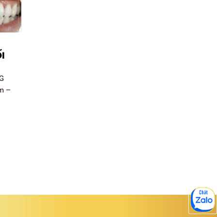
I
I
G
m –
...