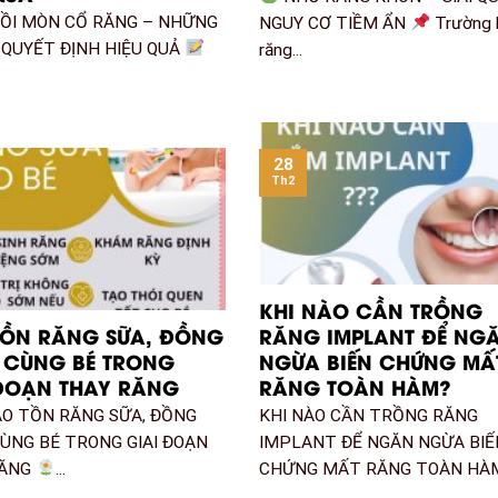
ỒI MÒN CỔ RĂNG – NHỮNG
NGUY CƠ TIỀM ẨN
Trường 
 QUYẾT ĐỊNH HIỆU QUẢ
răng...
28
Th2
KHI NÀO CẦN TRỒNG
TỒN RĂNG SỮA, ĐỒNG
RĂNG IMPLANT ĐỂ NG
 CÙNG BÉ TRONG
NGỪA BIẾN CHỨNG MẤ
 ĐOẠN THAY RĂNG
RĂNG TOÀN HÀM?
O TỒN RĂNG SỮA, ĐỒNG
KHI NÀO CẦN TRỒNG RĂNG
ÙNG BÉ TRONG GIAI ĐOẠN
IMPLANT ĐỂ NGĂN NGỪA BIẾ
RĂNG
...
CHỨNG MẤT RĂNG TOÀN HÀM?