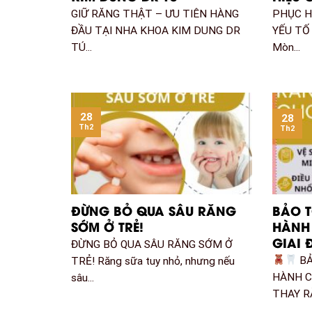
GIỮ RĂNG THẬT – ƯU TIÊN HÀNG
PHỤC H
ĐẦU TẠI NHA KHOA KIM DUNG DR
YẾU TỐ
TÚ...
Mòn...
28
28
Th2
Th2
ĐỪNG BỎ QUA SÂU RĂNG
BẢO 
SỚM Ở TRẺ!
HÀNH
GIAI
ĐỪNG BỎ QUA SÂU RĂNG SỚM Ở
BẢ
TRẺ! Răng sữa tuy nhỏ, nhưng nếu
HÀNH C
sâu...
THAY 