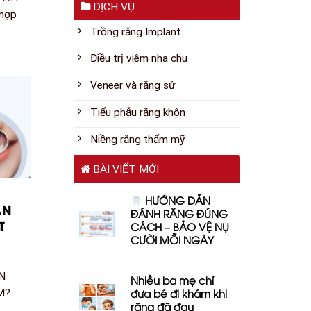
DỊCH VỤ
hợp
Trồng răng Implant
Điều trị viêm nha chu
Veneer và răng sứ
Tiểu phẫu răng khôn
Niềng răng thẩm mỹ
BÀI VIẾT MỚI
HƯỚNG DẪN
ĂN
ĐÁNH RĂNG ĐÚNG
T
CÁCH – BẢO VỆ NỤ
CƯỜI MỖI NGÀY
N
Nhiều ba mẹ chỉ
đưa bé đi khám khi
...
răng đã đau