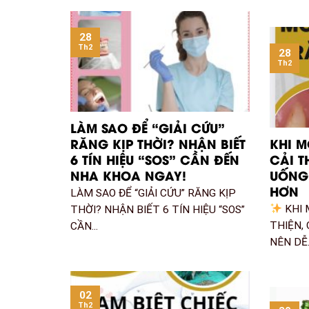
28
Th2
28
Th2
LÀM SAO ĐỂ “GIẢI CỨU”
RĂNG KỊP THỜI? NHẬN BIẾT
KHI 
6 TÍN HIỆU “SOS” CẦN ĐẾN
CẢI T
NHA KHOA NGAY!
UỐNG 
HƠN
LÀM SAO ĐỂ “GIẢI CỨU” RĂNG KỊP
KHI 
THỜI? NHẬN BIẾT 6 TÍN HIỆU “SOS”
THIỆN,
CẦN...
NÊN DỄ..
02
Th2