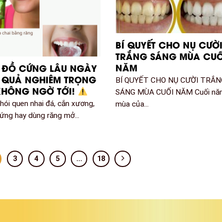
BÍ QUYẾT CHO NỤ CƯỜ
TRẮNG SÁNG MÙA CUỐ
NĂM
 ĐỒ CỨNG LÂU NGÀY
U QUẢ NGHIÊM TRỌNG
BÍ QUYẾT CHO NỤ CƯỜI TRẮN
KHÔNG NGỜ TỚI!
SÁNG MÙA CUỐI NĂM Cuối nă
hói quen nhai đá, cắn xương,
mùa của...
ứng hay dùng răng mở...
3
4
5
…
18