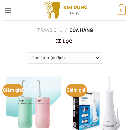
Skip
0
to
content
TRANG CHỦ
/
CỬA HÀNG
LỌC
Giảm giá!
Giảm giá!