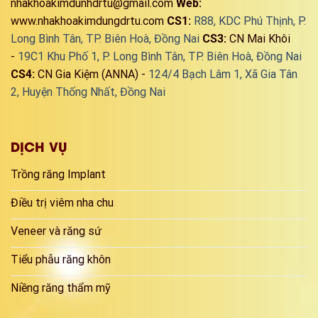
nhakhoakimdunhdrtu@gmail.com
Web:
www.nhakhoakimdungdrtu.com
CS1:
R88, KDC Phú Thịnh, P.
Long Bình Tân, TP. Biên Hoà, Đồng Nai
CS3:
CN Mai Khôi
-
19C1 Khu Phố 1, P. Long Bình Tân, TP. Biên Hoà, Đồng Nai
CS4:
CN Gia Kiệm (ANNA) -
124/4 Bạch Lâm 1, Xã Gia Tân
2, Huyện Thống Nhất, Đồng Nai
DỊCH VỤ
Trồng răng Implant
Điều trị viêm nha chu
Veneer và răng sứ
Tiểu phẫu răng khôn
Niềng răng thẩm mỹ