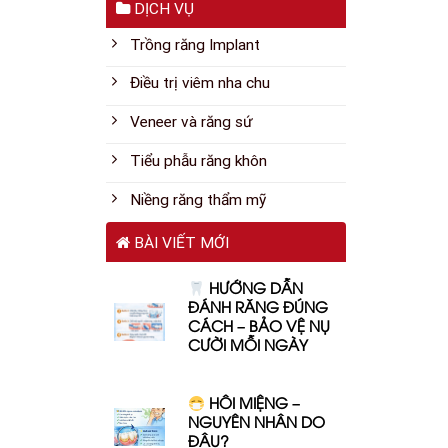
DỊCH VỤ
Trồng răng Implant
Điều trị viêm nha chu
Veneer và răng sứ
Tiểu phẫu răng khôn
Niềng răng thẩm mỹ
BÀI VIẾT MỚI
HƯỚNG DẪN
ĐÁNH RĂNG ĐÚNG
CÁCH – BẢO VỆ NỤ
CƯỜI MỖI NGÀY
HÔI MIỆNG –
NGUYÊN NHÂN DO
ĐÂU?