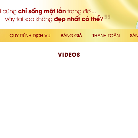
QUY TRÌNH DỊCH VỤ
BẢNG GIÁ
THANH TOÁN
SẢ
VIDEOS