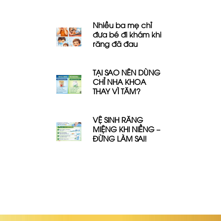
Nhiều ba mẹ chỉ
đưa bé đi khám khi
răng đã đau
TẠI SAO NÊN DÙNG
CHỈ NHA KHOA
THAY VÌ TĂM?
VỆ SINH RĂNG
MIỆNG KHI NIỀNG –
ĐỪNG LÀM SAI!