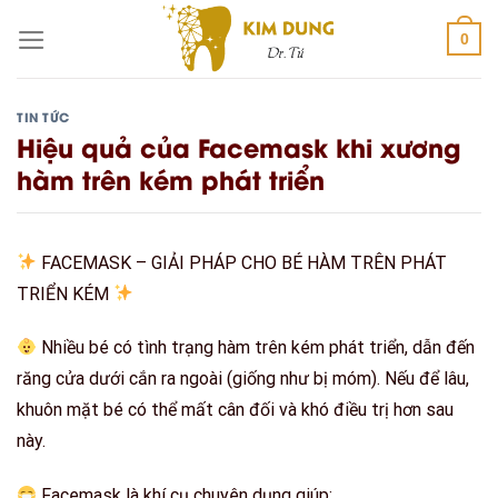
Skip
0
to
content
TIN TỨC
Hiệu quả của Facemask khi xương
hàm trên kém phát triển
FACEMASK – GIẢI PHÁP CHO BÉ HÀM TRÊN PHÁT
TRIỂN KÉM
Nhiều bé có tình trạng
hàm trên kém phát triển
, dẫn đến
răng cửa dưới cắn ra ngoài (giống như bị
móm
). Nếu để lâu,
khuôn mặt bé có thể mất cân đối và khó điều trị hơn sau
này.
Facemask
là khí cụ chuyên dụng giúp: