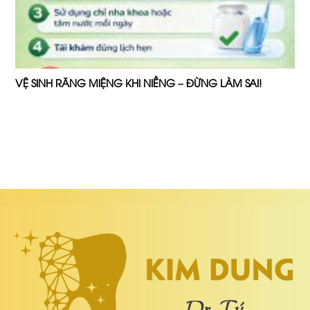
VỆ SINH RĂNG MIỆNG KHI NIỀNG – ĐỪNG LÀM SAI!