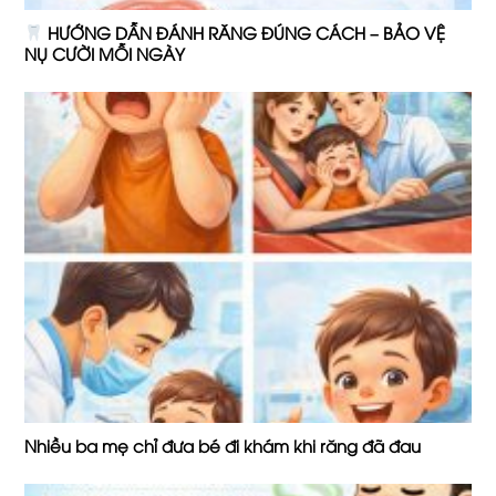
HƯỚNG DẪN ĐÁNH RĂNG ĐÚNG CÁCH – BẢO VỆ
NỤ CƯỜI MỖI NGÀY
Nhiều ba mẹ chỉ đưa bé đi khám khi răng đã đau