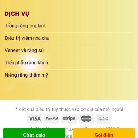
DỊCH VỤ
Trồng răng Implant
Điều trị viêm nha chu
Veneer và răng sứ
Tiểu phẫu răng khôn
Niềng răng thẩm mỹ
* Kết quả điều trị tùy thuộc vào cơ địa của mỗi người
www.nhakhoakimdungdrtu.com | Copyright 2026 ©
Chat zalo
Gọi điện
nhakhoakimdungdrtu.com