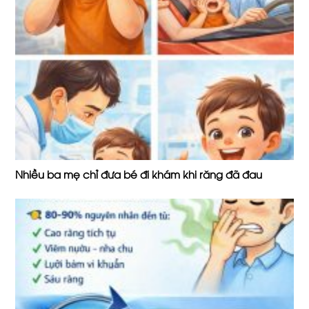
Nhiều ba mẹ chỉ đưa bé đi khám khi răng đã đau