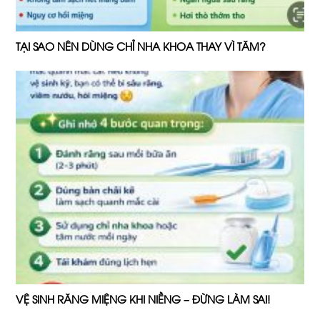
TẠI SAO NÊN DÙNG CHỈ NHA KHOA THAY VÌ TĂM?
VỆ SINH RĂNG MIỆNG KHI NIỀNG – ĐỪNG LÀM SAI!