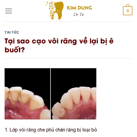
Skip
0
to
content
TIN TỨC
Tại sao cạo vôi răng về lại bị ê
buốt?
1.
Lớp vôi răng che phủ chân răng bị loại bỏ